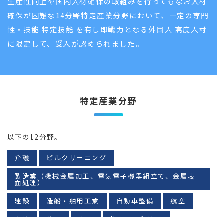
生産性向上や国内人材確保の取組みを行ってもなお人材
確保が困難な14分野特定産業分野において、一定の専門
性・技能 特定技能 を有し即戦力となる外国人 高度人材
に限定して、受入が認められました。
特定産業分野
以下の12分野。
介護
ビルクリーニング
製造業（機械金属加工、電気電子機器組立て、金属表
面処理）
建設
造船・舶用工業
自動車整備
航空