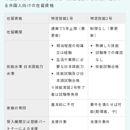
る外国人向けの在留資格
在留資格
特定技能1号
特定技能2号
通算で5年上限（要
制限なし（要更
在留期限
更新）
新）
相当程度の知識
熟練した技能
又は経験
試験等での確認
生活や業務に必
なし
技能水準 日本語能力
要な日本語能力
技能試験合格
水準
技能試験及び日
本語試験合格
※技能実習2号修了
者は試験等免除
基本的に不可
要件を満たせば可
家族の帯同
能(配偶者、子)
受入機関又は登録パー
支援対象
支援対象外
トナーによる支援