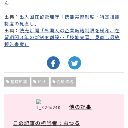
ん。
出典：
出入国在留管理庁「技能実習制度・特定技能
制度の見直し」
出典：
読売新聞「外国人の企業転籍制限を緩和、在
留期間３年の新制度創設…「技能実習」見直し最終
報告書案」
基礎知識
ビザ
在留資格
他の記事
この記事の担当者：おつる